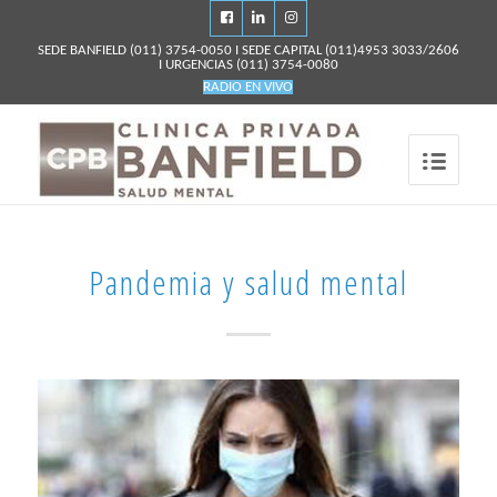
SEDE BANFIELD
(011) 3754-0050
I SEDE CAPITAL
(011)4953 3033/2606
I URGENCIAS
(011) 3754-0080
RADIO EN VIVO
Pandemia y salud mental