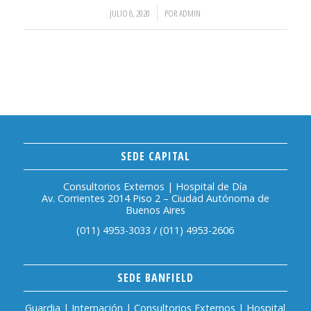
/
JULIO 8, 2020
POR
ADMIN
SEDE CAPITAL
Consultorios Externos | Hospital de Día
Av. Corrientes 2014 Piso 2 – Ciudad Autónoma de
Buenos Aires
(011) 4953-3033
/
(011) 4953-2606
SEDE BANFIELD
Guardia | Internación | Consultorios Externos | Hospital