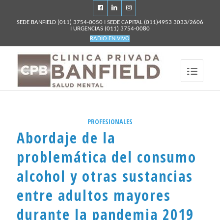
SEDE BANFIELD
(011) 3754-0050
I SEDE CAPITAL
(011)4953 3033/2606
I URGENCIAS
(011) 3754-0080
RADIO EN VIVO
PROFESIONALES
Abordaje de la
problemática del consumo
alcohol y otras sustancias
entre adultos mayores
durante la pandemia 2019